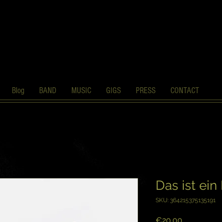
Blog
BAND
MUSIC
GIGS
PRESS
CONTACT
Das ist ein
SKU: 364215375135191
Price
€20.00