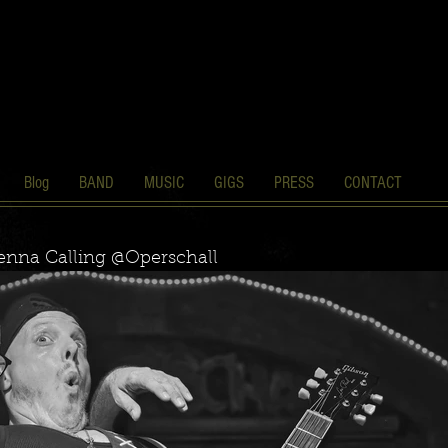
Blog
BAND
MUSIC
GIGS
PRESS
CONTACT
enna Calling @Operschall